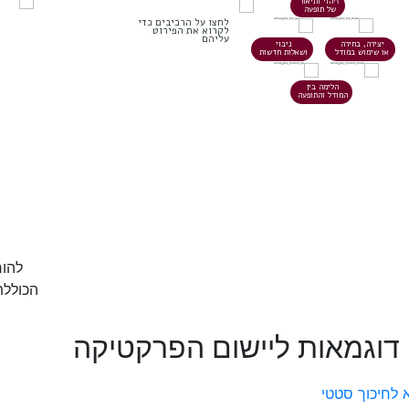
זיהוי ותיאור
של תופעה
לחצו על הרכיבים כדי
לקרוא את הפירוט
עליהם
יצירה, בחירה
ניבוי
או שימוש במודל
ושאלות חדשות
הלימה בין
המודל והתופעה
להור
הכוללת
דוגמאות ליישום הפרקטיקה