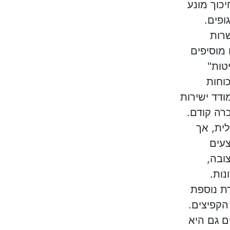
יכוך מונע
ופים.
רות
 מוסיפים
טות"
וחות
דד ישירות
רה קודם.
ית, אך
עים
צובה,
נות.
רת נוספת
הקפיצים.
ם גם היא