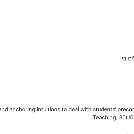
 מודל
סטטי
ם בין
and anchoring intuitions to deal with students’ preco
Teaching, 30(10