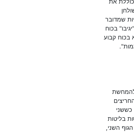
כוללת את
ולחן
יות שמדובר
גיבו" בכוח
 בכוח קבוע
מות".
להמחשת
החריצים
 כששני
ות בליטות
הגוף השני,