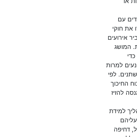
ת או
ים עם
 את חוקי
יר אירועים
. המושג
כדי
נעים למרות
תנים. לפי
ח החיכוך
נסה להזיז
יך למידת
עליהם
, דחיפה