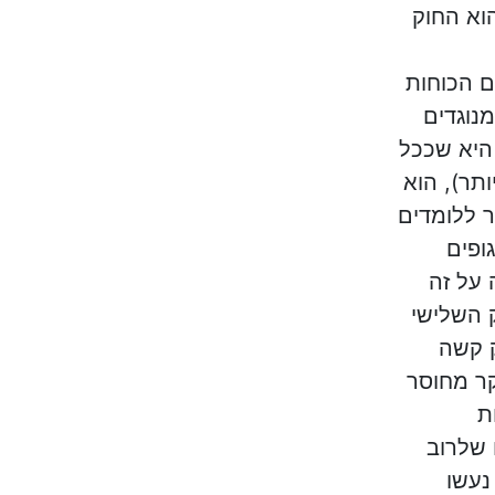
וא החוק
ם הכוחות
נוגדים
היא שככל
ותר), הוא
ר ללומדים
ופים
 על זה
ק השלישי
ק קשה
קר מחוסר
ת
 שלרוב
נעשו