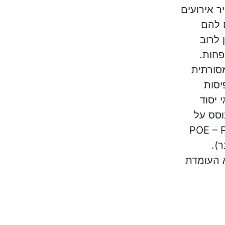
 אירועים
 להם
 לרוב
פחות.
סורתית
סות
 יסוד
וסס על
POE – Pre
ר).
 העומדת