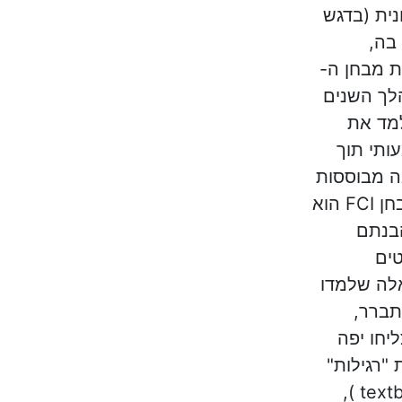
נית (בדגש
בה,
 מבחן ה-
FC)). במהלך השנים
למד את
ותי תוך
ה מבוססות
מחקר (יחיאלי, 2007). מבחן FCI הוא
הבנתם
ים
אלה שלמדו
התברר,
יחו יפה
"רגילות"
בפיזיקה "textbook questions ),