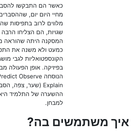
כאשר הם התבקשו להסביר
מחיי היום יום, שההסברים
מלווים לרוב בתפיסות שהן
שגויות, הם הצליחו הרבה 
המסקנה היתה שהוראה מ
כמעט ולא משנה את התפי
הקונספטואליות לגבי מושגי
בפיזיקה. אופן הפעולה מב
הנוסחה dict Observe
Explain (שער, צפה, הסב
ההשערה של התלמיד היא
למבחן.
איך משתמשים בה?